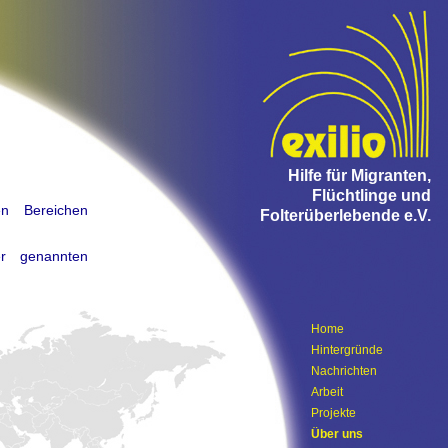
Hilfe für Migranten,
Flüchtlinge und
n Bereichen
Folterüberlebende e.V.
er genannten
Home
Hintergründe
Nachrichten
Arbeit
Projekte
Über uns