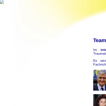
Tea
Im
int
Traumath
Es wir
Fachrich