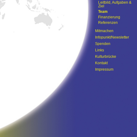
Leitbild, Aufgaben &
Ziel
Team
Finanzierung
Referenzen
Mitmachen
Infopunkt/Newsletter
Spenden
Links
Kulturbrücke
Kontakt
Impressum