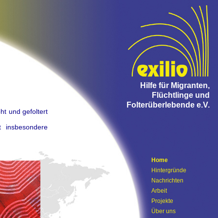
Hilfe für Migranten,
Flüchtlinge und
Folterüberlebende e.V.
ht und gefoltert
t insbesondere
Home
Hintergründe
Nachrichten
Arbeit
Projekte
Über uns