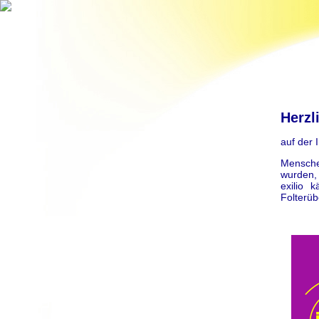
Herzl
auf der I
Menschen
wurden, 
exilio 
Folterüb