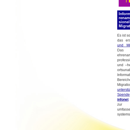
Infor
ren­a
sionel
Migrat
Es ist s
das er
und Mig
Da
ehre
profes
und –he
orts­un
In­for
Bereich
Migra
unters
Spende
infonet
zur E
umfasse
systems