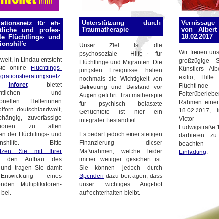
Unterstützung durch
Vernissage
mationsnetz für eh­
Traumatherapie
von Albert
mtliche und profes­
18.02.2017
le Flüchtlings- und
ionshilfe
Unser Ziel ist die
Wir freuen uns
psychosoziale Hilfe für
oweit, in Lindau entsteht
großzügige 
Flüchtlinge und Migranten. Die
ste online
Flüchtlings-
Künstlers Alb
jüngsten Ereignisse haben
rationsberatungsnetz
.
exilio, Hilfe
nochmals die Wichtigkeit von
s
infonet
bietet
Flüchtl
Betreuung und Beistand vor
namtlichen und
Folterüberleb
Augen geführt. Traumatherapie
sionellen Helferinnen
Rahmen einer
für psychisch belastete
lfern deutschlandweit,
18.02.2017, 
Geflüchtete ist hier ein
abhängig, zuverlässige
Victor Sh
integraler Bestandteil.
­mationen zu allen
Ludwigstraße 
Es bedarf jedoch einer stetigen
en der Flüchtlings- und
darbieten zu
Finanzierung dieser
tions­hilfe. Bitte
beachten 
Maßnahmen, welche leider
tützen Sie mit Ihrer
Einladung
.
immer weniger gesichert ist.
den Aufbau des
Sie können jedoch durch
und tragen Sie damit
Spenden
dazu beitragen, dass
ntwicklung eines
unser wichtiges Angebot
nden Multiplikatoren­
aufrechterhalten bleibt.
 bei.