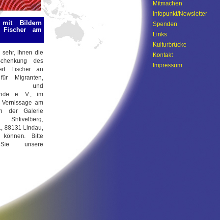
Mitmachen
Infopunkt/Newsletter
 mit Bildern
Spenden
 Fischer am
Links
Kulturbrücke
 sehr, Ihnen die
Kontakt
Schenkung des
Impressum
ert Fischer an
 für Migranten,
inge und
ende e. V., im
 Vernissage am
in der Galerie
tivelberg,
1, 88131 Lindau,
 können. Bitte
Sie unsere